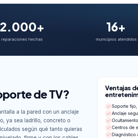
2.000+
16+
reparaciones hechas
municipios atendidos
Ventajas d
oporte de TV?
entretenim
Soporte fijo,
antalla a la pared con un anclaje
Anclaje segu
o, ya sea ladrillo, concreto o
Ocultamiento
Centros de e
articulados según qué tanto quieras
Diagnóstico a
nivelado, firme y con los cables