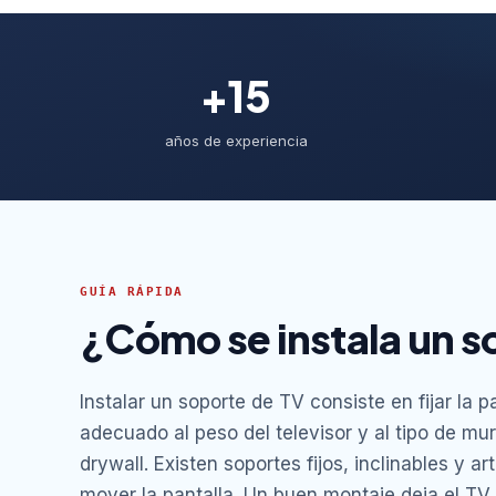
+15
años de experiencia
GUÍA RÁPIDA
¿Cómo se instala un s
Instalar un soporte de TV consiste en fijar la p
adecuado al peso del televisor y al tipo de mur
drywall. Existen soportes fijos, inclinables y 
mover la pantalla. Un buen montaje deja el TV 