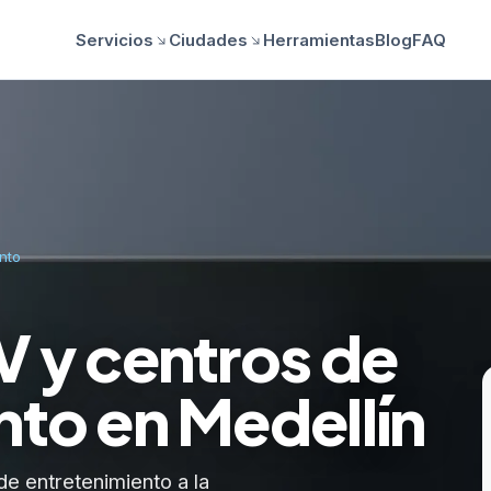
Servicios
Ciudades
Herramientas
Blog
FAQ
nto
V y centros de
nto en Medellín
de entretenimiento a la