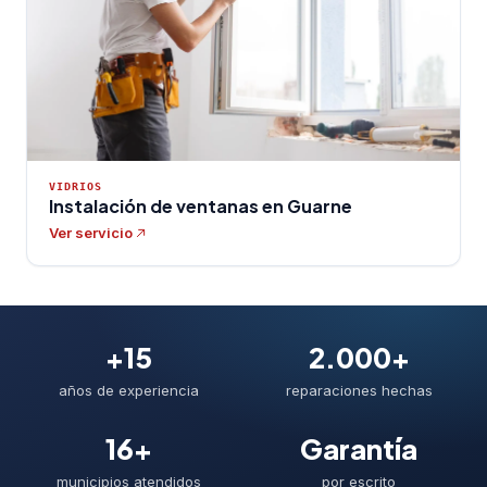
VIDRIOS
Instalación de ventanas en Guarne
Ver servicio
+15
2.000+
años de experiencia
reparaciones hechas
16+
Garantía
municipios atendidos
por escrito