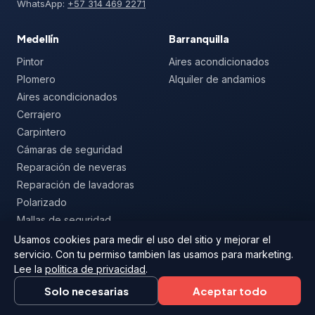
WhatsApp:
+57 314 469 2271
Medellín
Barranquilla
Pintor
Aires acondicionados
Plomero
Alquiler de andamios
Aires acondicionados
Cerrajero
Carpintero
Cámaras de seguridad
Reparación de neveras
Reparación de lavadoras
Polarizado
Mallas de seguridad
Usamos cookies para medir el uso del sitio y mejorar el
servicio. Con tu permiso tambien las usamos para marketing.
Lee la
politica de privacidad
.
© 2026 Arregla
Aviso legal
Privacidad
Solo necesarias
Aceptar todo