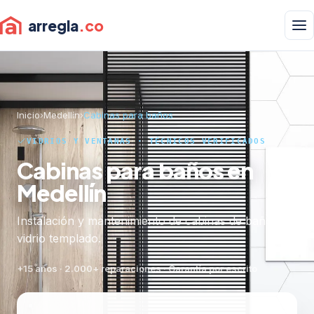
arregla
.co
Inicio
›
Medellín
›
Cabinas para baños
VIDRIOS Y VENTANAS · TÉCNICOS VERIFICADOS
Cabinas para baños en
Medellín
Instalación y mantenimiento de cabinas de baño en
vidrio templado.
+15 años · 2.000+ reparaciones · Garantía por escrito