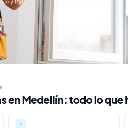
inio y PVC.
S
as en Medellín: todo lo qu