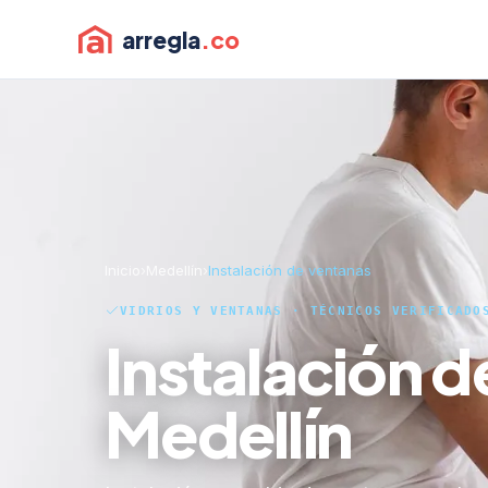
arregla
.co
Inicio
›
Medellín
›
Instalación de ventanas
VIDRIOS Y VENTANAS · TÉCNICOS VERIFICADO
Instalación d
Medellín