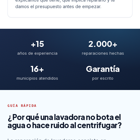
damos el presupuesto antes de empezar.
+15
2.000+
años de experiencia
reparaciones hechas
16+
Garantía
municipios atendidos
por escrito
GUÍA RÁPIDA
¿Por qué una lavadora no bota el
agua o hace ruido al centrifugar?