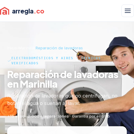
arregla
.co
Inicio
›
Marinilla
›
Reparación de lavadoras
ELECTRODOMÉSTICOS Y AIRES · TÉCNICOS
VERIFICADOS
Reparación de lavadoras
en Marinilla
Reparación de lavadoras que no centrifugan, no
botan el agua o suenan al lavar.
+15 años · 2.000+ reparaciones · Garantía por escrito