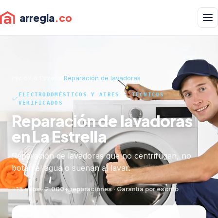
arregla
.co
Inicio
›
La Estrella
›
Reparación de lavadoras
ELECTRODOMÉSTICOS Y AIRES · TÉCNICOS
VERIFICADOS
Reparación de lavadoras
en La Estrella
Reparación de lavadoras que no centrifugan, no
botan el agua o suenan al lavar.
+15 años · 2.000+ reparaciones · Garantía por escrito