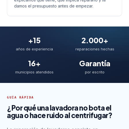
damos el presupuesto antes de empezar.
+15
2.000+
años de experiencia
reparaciones hechas
16+
Garantía
municipios atendidos
por escrito
GUÍA RÁPIDA
¿Por qué una lavadora no bota el
agua o hace ruido al centrifugar?