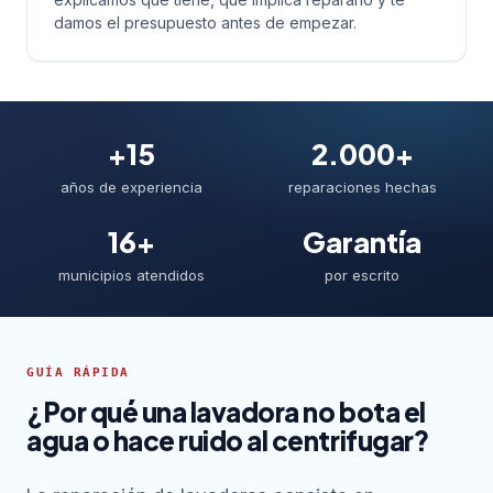
damos el presupuesto antes de empezar.
+15
2.000+
años de experiencia
reparaciones hechas
16+
Garantía
municipios atendidos
por escrito
GUÍA RÁPIDA
¿Por qué una lavadora no bota el
agua o hace ruido al centrifugar?