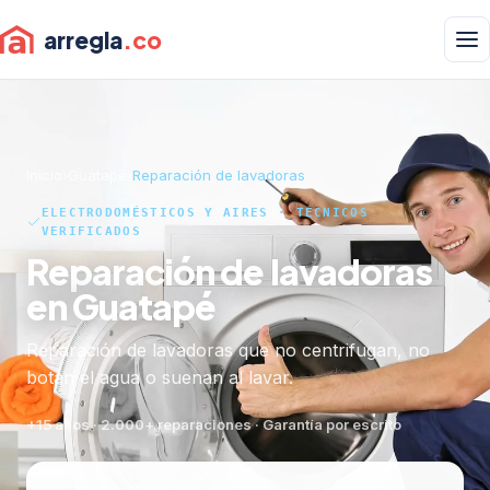
arregla
.co
Inicio
›
Guatapé
›
Reparación de lavadoras
ELECTRODOMÉSTICOS Y AIRES · TÉCNICOS
VERIFICADOS
Reparación de lavadoras
en Guatapé
Reparación de lavadoras que no centrifugan, no
botan el agua o suenan al lavar.
+15 años · 2.000+ reparaciones · Garantía por escrito