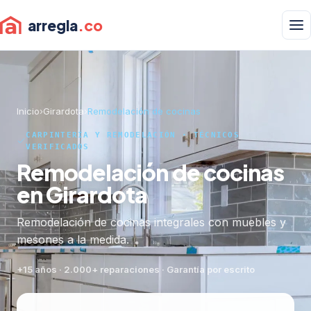
arregla
.co
Inicio
›
Girardota
›
Remodelación de cocinas
CARPINTERÍA Y REMODELACIÓN · TÉCNICOS
VERIFICADOS
Remodelación de cocinas
en Girardota
Remodelación de cocinas integrales con muebles y
mesones a la medida.
+15 años · 2.000+ reparaciones · Garantía por escrito