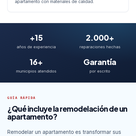
apartamento con materiales de calidad.
+15
2.000+
años de experiencia
reparaciones hechas
16+
Garantía
municipios atendidos
por escrito
GUÍA RÁPIDA
¿Qué incluye la remodelación de un
apartamento?
Remodelar un apartamento es transformar sus