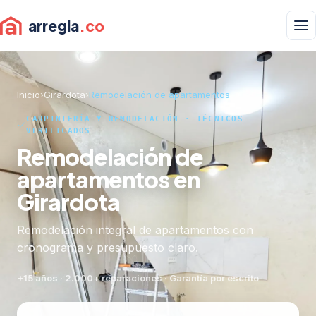
arregla
.co
Inicio
›
Girardota
›
Remodelación de apartamentos
CARPINTERÍA Y REMODELACIÓN · TÉCNICOS
VERIFICADOS
Remodelación de
apartamentos en
Girardota
Remodelación integral de apartamentos con
cronograma y presupuesto claro.
+15 años · 2.000+ reparaciones · Garantía por escrito