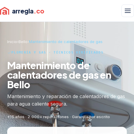
arregla
.co
Inicio
›
Bello
›
Mantenimiento de calentadores de gas
PLOMERÍA Y GAS · TÉCNICOS VERIFICADOS
Mantenimiento de
calentadores de gas en
Bello
Mantenimiento y reparación de calentadores de gas
para agua caliente segura.
+15 años · 2.000+ reparaciones · Garantía por escrito