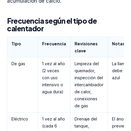
acumulación de calcio.
Frecuencia según el tipo de
calentador
Tipo
Frecuencia
Revisiones
Notas
clave
De gas
1 vez al año
Limpieza del
La llama
(2 veces
quemador,
debe ser
con uso
inspección del
azul
intensivo o
intercambiador
agua dura)
de calor,
conexiones
de gas
Eléctrico
1 vez al año
Drenaje del
El ánodo
(cada 6
tanque,
previene