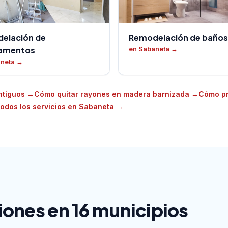
elación de
Remodelación de baños
amentos
en Sabaneta
→
aneta
→
ntiguos
→
Cómo quitar rayones en madera barnizada
→
Cómo pr
odos los servicios en Sabaneta
→
ones en 16 municipios