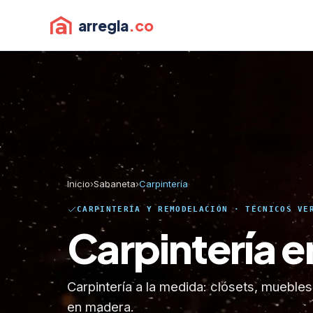
arregla
.co
Inicio
›
Sabaneta
›
Carpintería
CARPINTERÍA Y REMODELACIÓN · TÉCNICOS VE
Carpintería 
Carpintería a la medida: clósets, mueble
en madera.