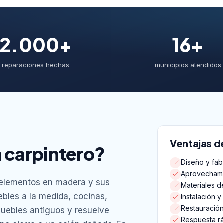
2.000+
16+
reparaciones hechas
municipios atendidos
Ventajas de
 carpintero?
Diseño y fab
Aprovechami
a elementos en madera y sus
Materiales d
bles a la medida, cocinas,
Instalación 
Restauració
muebles antiguos y resuelve
Respuesta r