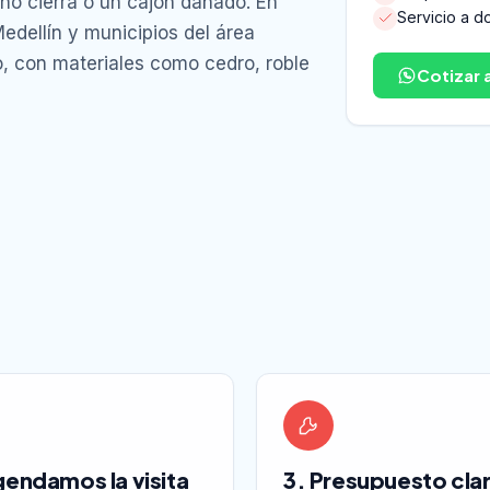
no cierra o un cajón dañado. En
Servicio a do
edellín y municipios del área
o, con materiales como cedro, roble
Cotizar 
gendamos la visita
3. Presupuesto cla