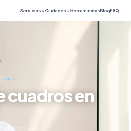
Servicios
Ciudades
Herramientas
Blog
FAQ
FICADOS
e cuadros en
s y repisas con