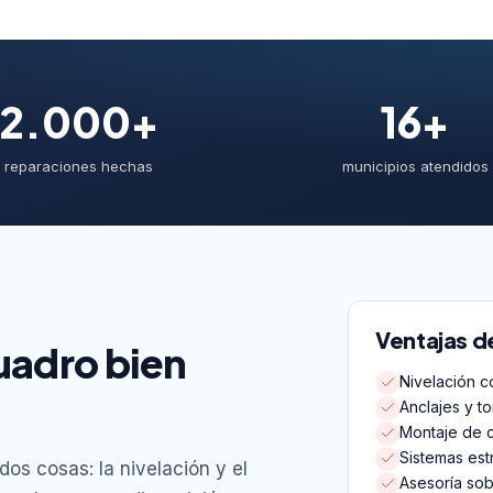
2.000+
16+
reparaciones hechas
municipios atendidos
Ventajas d
uadro bien
Nivelación co
Anclajes y t
Montaje de 
Sistemas est
os cosas: la nivelación y el
Asesoría sob