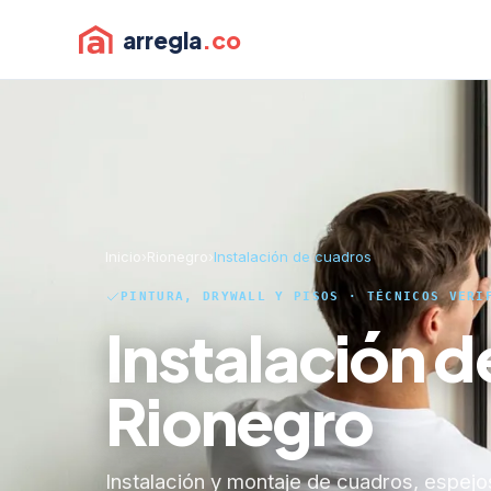
arregla
.co
Inicio
›
Rionegro
›
Instalación de cuadros
PINTURA, DRYWALL Y PISOS · TÉCNICOS VERI
Instalación d
Rionegro
Instalación y montaje de cuadros, espejo