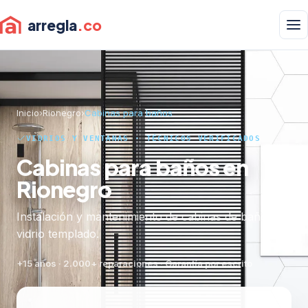
arregla
.co
Inicio
›
Rionegro
›
Cabinas para baños
VIDRIOS Y VENTANAS · TÉCNICOS VERIFICADOS
Cabinas para baños en
Rionegro
Instalación y mantenimiento de cabinas de baño en
vidrio templado.
+15 años · 2.000+ reparaciones · Garantía por escrito