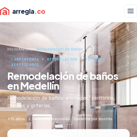
arregla
.co
Inicio
›
Medellín
›
Remodelación de baños
CARPINTERÍA Y REMODELACIÓN · TÉCNICOS
VERIFICADOS
Remodelación de baños
en Medellín
Remodelación de baños: enchapes, sanitarios,
cabinas y griferías.
+15 años · 2.000+ reparaciones · Garantía por escrito