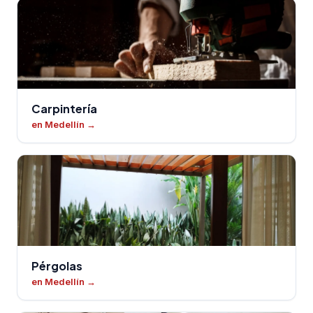
Carpintería
en Medellín
→
Pérgolas
en Medellín
→