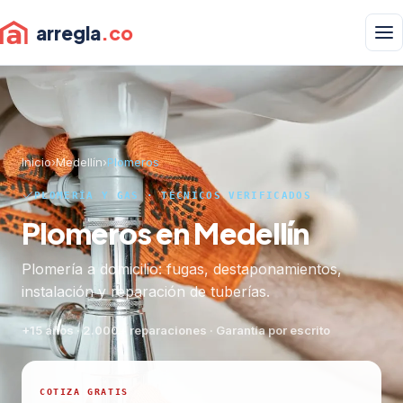
arregla
.co
Inicio
›
Medellín
›
Plomeros
PLOMERÍA Y GAS · TÉCNICOS VERIFICADOS
Plomeros en Medellín
Plomería a domicilio: fugas, destaponamientos,
instalación y reparación de tuberías.
+15 años · 2.000+ reparaciones · Garantía por escrito
COTIZA GRATIS