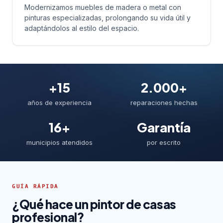
Modernizamos muebles de madera o metal con
pinturas especializadas, prolongando su vida útil y
adaptándolos al estilo del espacio.
+15
2.000+
años de experiencia
reparaciones hechas
16+
Garantía
municipios atendidos
por escrito
GUÍA RÁPIDA
¿Qué hace un pintor de casas
profesional?