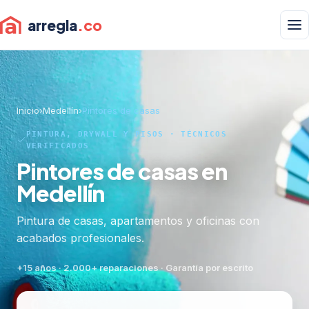
arregla
.co
Inicio
›
Medellín
›
Pintores de casas
PINTURA, DRYWALL Y PISOS · TÉCNICOS
VERIFICADOS
Pintores de casas en
Medellín
Pintura de casas, apartamentos y oficinas con
acabados profesionales.
+15 años · 2.000+ reparaciones · Garantía por escrito