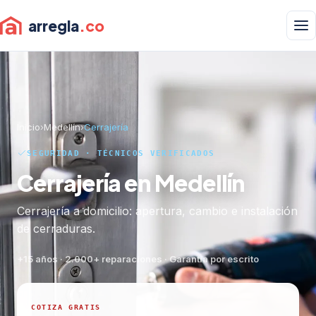
arregla
.co
Inicio
›
Medellín
›
Cerrajería
SEGURIDAD · TÉCNICOS VERIFICADOS
Cerrajería en Medellín
Cerrajería a domicilio: apertura, cambio e instalación
de cerraduras.
+15 años · 2.000+ reparaciones · Garantía por escrito
COTIZA GRATIS