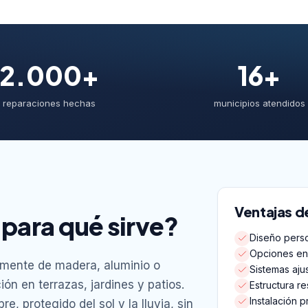
2.000+
16+
reparaciones hechas
municipios atendidos
Ventajas d
 para qué sirve?
Diseño perso
Opciones en 
lmente de madera, aluminio o
Sistemas aju
n en terrazas, jardines y patios.
Estructura re
Instalación p
re, protegido del sol y la lluvia, sin