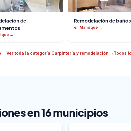
elación de
Remodelación de baños
amentos
en Manrique
→
rique
→
ho
→
Ver toda la categoría Carpintería y remodelación
→
Todos l
ones en 16 municipios