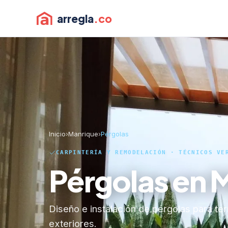
arregla
.co
Inicio
›
Manrique
›
Pérgolas
CARPINTERÍA Y REMODELACIÓN · TÉCNICOS VE
Pérgolas en 
Diseño e instalación de pérgolas para te
exteriores.