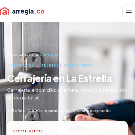
arregla
.co
Inicio
›
La Estrella
›
Cerrajería
SEGURIDAD · TÉCNICOS VERIFICADOS
Cerrajería en La Estrella
Cerrajería a domicilio: apertura, cambio e instalación
de cerraduras.
+15 años · 2.000+ reparaciones · Garantía por escrito
COTIZA GRATIS