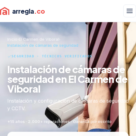
arregla
.co
Inicio
›
El Carmen de Viboral
›
Instalación de cámaras de seguridad
SEGURIDAD · TÉCNICOS VERIFICADOS
Instalación de cámaras de
seguridad en El Carmen de
Viboral
Instalación y configuración de cámaras de seguridad
y CCTV.
+15 años · 2.000+ reparaciones · Garantía por escrito