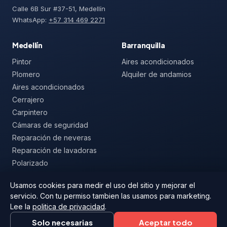
Calle 6B Sur #37-51, Medellín
WhatsApp:
+57 314 469 2271
Medellín
Barranquilla
Pintor
Aires acondicionados
Plomero
Alquiler de andamios
Aires acondicionados
Cerrajero
Carpintero
Cámaras de seguridad
Reparación de neveras
Reparación de lavadoras
Polarizado
Mallas de seguridad
Usamos cookies para medir el uso del sitio y mejorar el
servicio. Con tu permiso tambien las usamos para marketing.
Lee la
politica de privacidad
.
© 2026 Arregla
Aviso legal
Privacidad
Solo necesarias
Aceptar todo