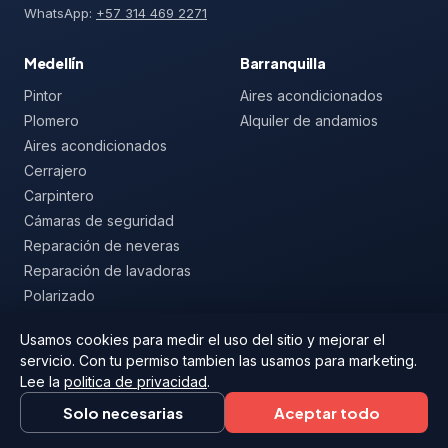
WhatsApp:
+57 314 469 2271
Medellín
Barranquilla
Pintor
Aires acondicionados
Plomero
Alquiler de andamios
Aires acondicionados
Cerrajero
Carpintero
Cámaras de seguridad
Reparación de neveras
Reparación de lavadoras
Polarizado
Mallas de seguridad
Usamos cookies para medir el uso del sitio y mejorar el
servicio. Con tu permiso tambien las usamos para marketing.
Lee la
politica de privacidad
.
© 2026 Arregla
Aviso legal
Privacidad
Solo necesarias
Aceptar todo