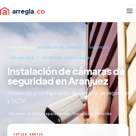
arregla
.co
Inicio
›
Aranjuez
›
Instalación de cámaras de seguridad
SEGURIDAD · TÉCNICOS VERIFICADOS
Instalación de cámaras de
seguridad en Aranjuez
Instalación y configuración de cámaras de seguridad
y CCTV.
+15 años · 2.000+ reparaciones · Garantía por escrito
COTIZA GRATIS