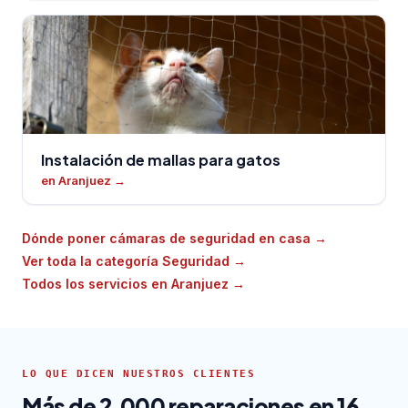
Instalación de mallas para gatos
en Aranjuez
→
Dónde poner cámaras de seguridad en casa
→
Ver toda la categoría Seguridad
→
Todos los servicios en Aranjuez
→
LO QUE DICEN NUESTROS CLIENTES
Más de 2.000 reparaciones en 16